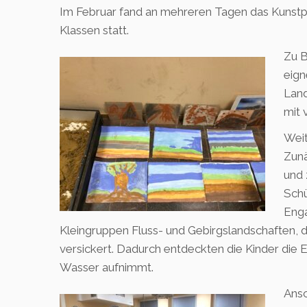
Im Februar fand an mehreren Tagen das Kunstp
Klassen statt.
Zu B
eign
Land
mit 
Weit
Zunä
und 
Schü
Enga
Kleingruppen Fluss- und Gebirgslandschaften, d
versickert. Dadurch entdeckten die Kinder die 
Wasser aufnimmt.
Ansc