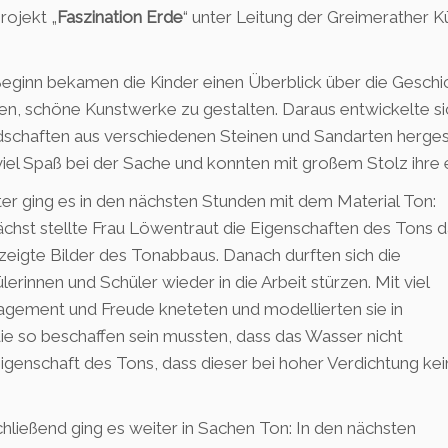
rojekt „
Faszination Erde
“ unter Leitung der Greimerather K
eginn bekamen die Kinder einen Überblick über die Geschi
en, schöne Kunstwerke zu gestalten. Daraus entwickelte sic
schaften aus verschiedenen Steinen und Sandarten hergeste
viel Spaß bei der Sache und konnten mit großem Stolz ihre
er ging es in den nächsten Stunden mit dem Material Ton:
chst stellte Frau Löwentraut die Eigenschaften des Tons d
zeigte Bilder des Tonabbaus. Danach durften sich die
lerinnen und Schüler wieder in die Arbeit stürzen. Mit viel
gement und Freude kneteten und modellierten sie in
ie so beschaffen sein mussten, dass das Wasser nicht
Eigenschaft des Tons, dass dieser bei hoher Verdichtung kei
hließend ging es weiter in Sachen Ton: In den nächsten