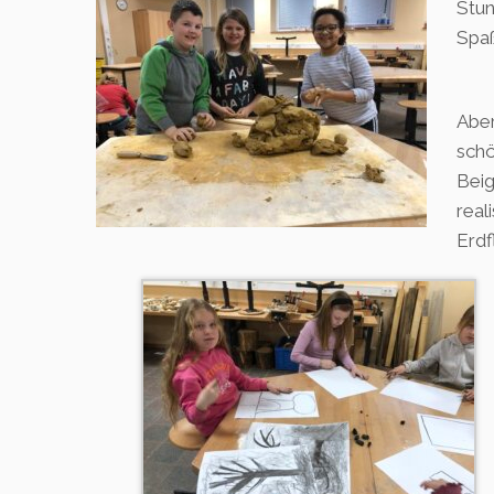
Stun
Spaß
Aber
schö
Beig
real
Erdf