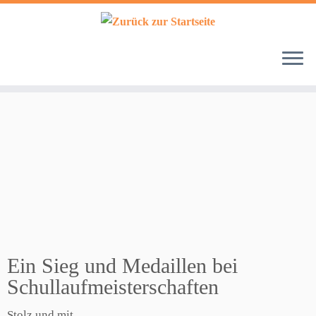
Zum
Inhalt
springen
Ein Sieg und Medaillen bei
Schullaufmeisterschaften
Stolz und mit